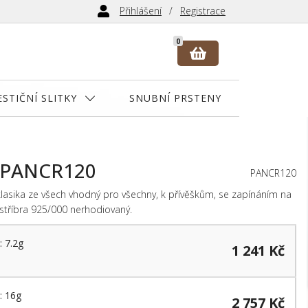
Přihlášení
Registrace
0
ESTIČNÍ SLITKY
SNUBNÍ PRSTENY
ek PANCR120
PANCR120
í klasika ze všech vhodný pro všechny, k přívěškům, se zapínáním na
 stříbra 925/000 nerhodiovaný.
: 7.2g
1 241 Kč
: 16g
2 757 Kč