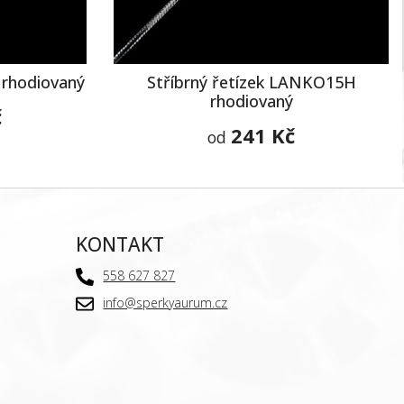
 rhodiovaný
Stříbrný řetízek LANKO15H
rhodiovaný
č
241 Kč
od
KONTAKT
558 627 827
info@sperkyaurum.cz