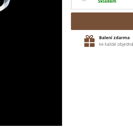
Skladem
Balení zdarma
ke každé objedn