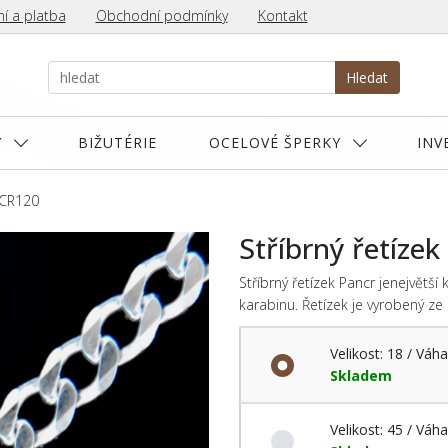
í a platba
Obchodní podmínky
Kontakt
Hledat
Y
BIŽUTÉRIE
OCELOVÉ ŠPERKY
INV
NCR120
Stříbrný řetíz
Stříbrný řetízek Pancr jenejvětš
karabinu. Řetízek je vyrobený ze
Velikost: 18 / Váha
Skladem
Velikost: 45 / Váha