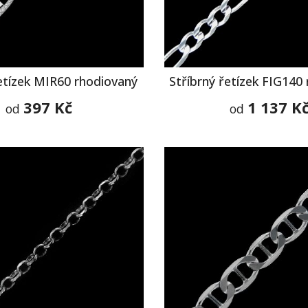
řetízek MIR60 rhodiovaný
Stříbrný řetízek FIG140
397 Kč
1 137 K
od
od