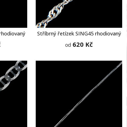
 rhodiovaný
Stříbrný řetízek SING45 rhodiovaný
č
620 Kč
od