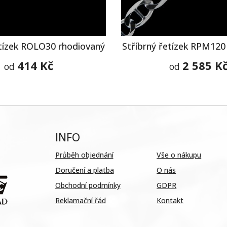
etízek ROLO30 rhodiovaný
Stříbrný řetízek RPM120
414 Kč
2 585 K
od
od
INFO
Průběh objednání
Vše o nákupu
Doručení a platba
O nás
Obchodní podmínky
GDPR
Reklamační řád
Kontakt