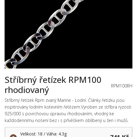
Stříbrný řetízek RPM100
RPM100RH
rhodiovaný
Stříbrný řetízek Rpm zvaný Marine - Lodní. Články řetízku jsou
inspitrovány lodním kotevním řetězem.Vyroben ze stříbra ryzosti
925/000 s povrchovou úpravou rhodiováním, vhodný ke
každodennímu nošení bez i s přívěškem oblíbený u žen i mužů.
Velikost: 18 / Váha: 4.3g