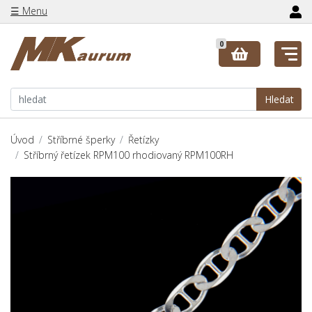
☰ Menu
0
Hledat
Úvod
Stříbrné šperky
Řetízky
Stříbrný řetízek RPM100 rhodiovaný RPM100RH