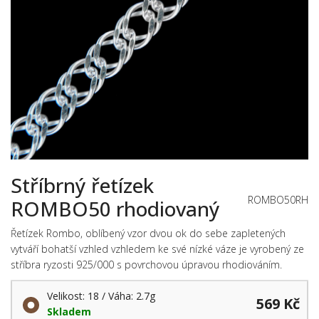
Stříbrný řetízek
ROMBO50RH
ROMBO50 rhodiovaný
Řetízek Rombo, oblíbený vzor dvou ok do sebe zapletených
vytváří bohatší vzhled vzhledem ke své nízké váze je vyrobený ze
stříbra ryzosti 925/000 s povrchovou úpravou rhodiováním.
Velikost: 18 / Váha: 2.7g
569 Kč
Skladem