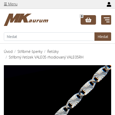
☰ Menu
0
Hledat
Úvod
Stříbrné šperky
Řetízky
Stříbrný řetízek VALE05 rhodiovaný VALE05RH