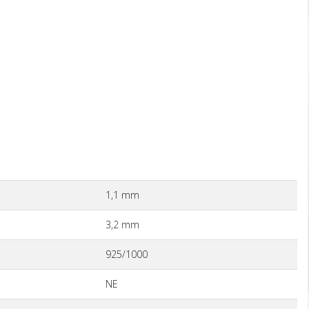
1,1 mm
3,2 mm
925/1000
NE