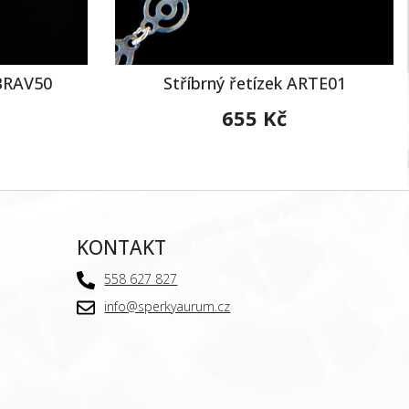
OBRAV50
Stříbrný řetízek ARTE01
655 Kč
KONTAKT
558 627 827
info@sperkyaurum.cz