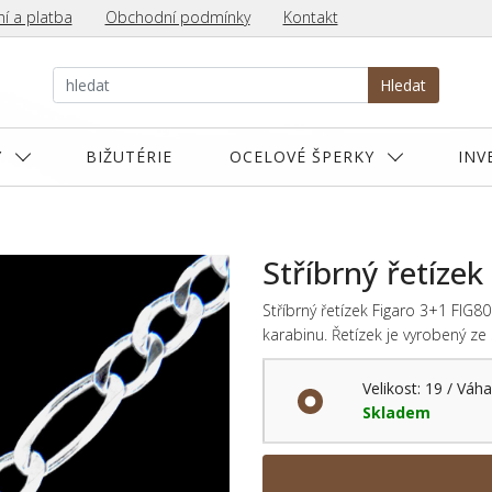
í a platba
Obchodní podmínky
Kontakt
Hledat
Y
BIŽUTÉRIE
OCELOVÉ ŠPERKY
INV
Stříbrný řetízek
Stříbrný řetízek Figaro 3+1 FIG8
karabinu. Řetízek je vyrobený ze
Velikost: 19 / Váha
Skladem