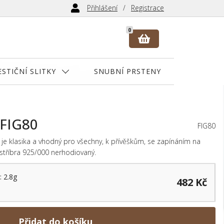
Přihlášení
Registrace
0
ESTIČNÍ SLITKY
SNUBNÍ PRSTENY
 FIG80
FIG80
0 je klasika a vhodný pro všechny, k přívěškům, se zapínáním na
 stříbra 925/000 nerhodiovaný.
: 2.8g
482 Kč
Přidat do košíku