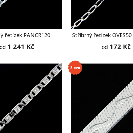
ný řetízek PANCR120
Stříbrný řetízek OVES50
1 241 Kč
172 Kč
od
od