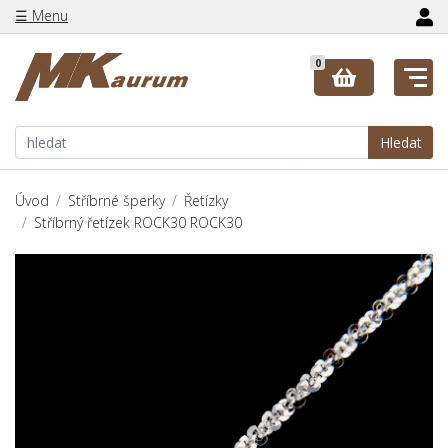
☰ Menu
0
Hledat
Úvod
Stříbrné šperky
Řetízky
Stříbrný řetízek ROCK30 ROCK30