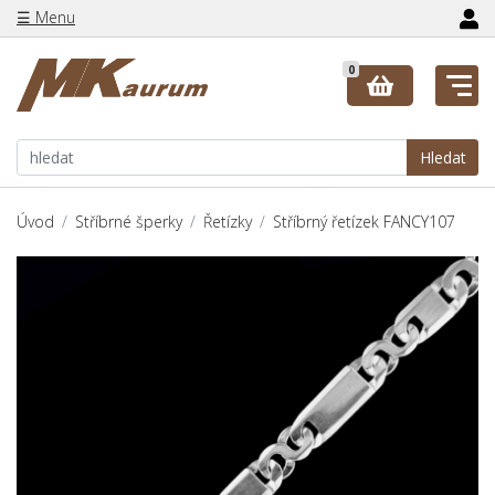
☰ Menu
0
Hledat
Úvod
Stříbrné šperky
Řetízky
Stříbrný řetízek FANCY107