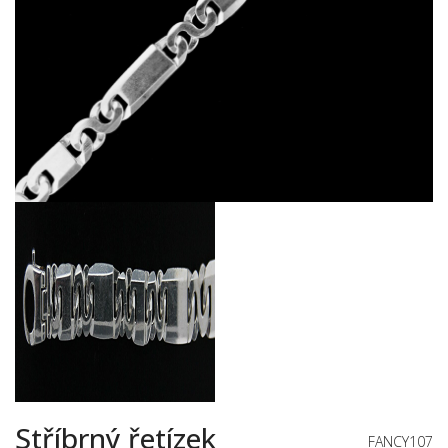
Stříbrný řetízek
FANCY107