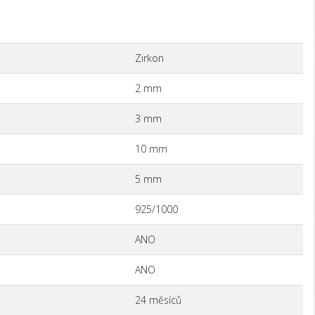
Zirkon
2 mm
3 mm
10 mm
5 mm
925/1000
ANO
ANO
24 měsíců