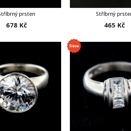
Stříbrný prsten
Stříbrný prste
678 Kč
465 Kč