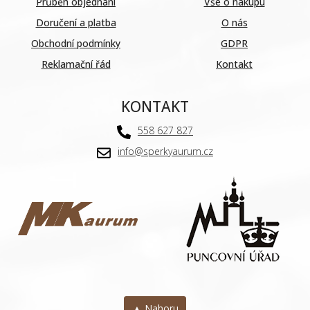
Průběh objednání
Vše o nákupu
Doručení a platba
O nás
Obchodní podmínky
GDPR
Reklamační řád
Kontakt
KONTAKT
558 627 827
info@sperkyaurum.cz
▲ Nahoru