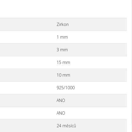
Zirkon
1 mm
3 mm
15 mm
10 mm
925/1000
ANO
ANO
24 měsíců