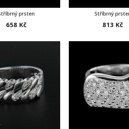
Stříbrný prsten
Stříbrný prste
658 Kč
813 Kč