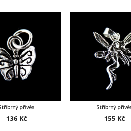
Stříbrný přívěs
Stříbrný přívě
136 Kč
155 Kč