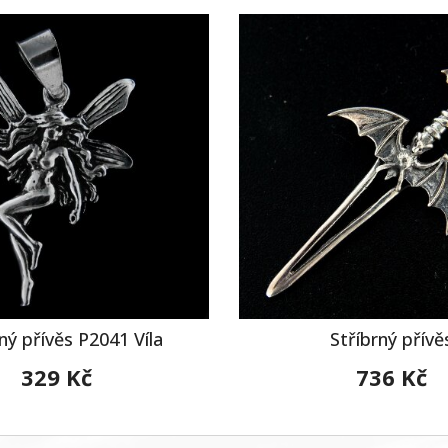
ný přívěs P2041 Víla
Stříbrný přívě
329 Kč
736 Kč