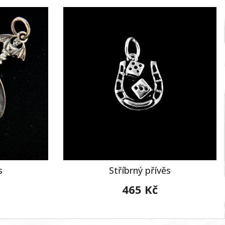
s
Stříbrný přívěs
465 Kč