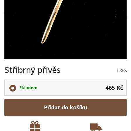
Stříbrný přívěs
P368
465 Kč
Skladem
Přidat do košíku