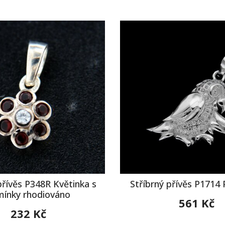
přívěs P348R Květinka s
Stříbrný přívěs P1714
mínky rhodiováno
561 Kč
232 Kč