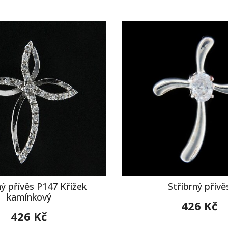
ný přívěs P147 Křížek
Stříbrný přívě
kamínkový
426 Kč
426 Kč