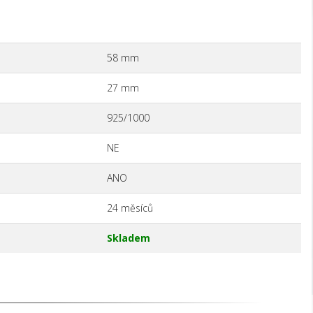
58 mm
27 mm
925/1000
NE
ANO
24 měsíců
Skladem