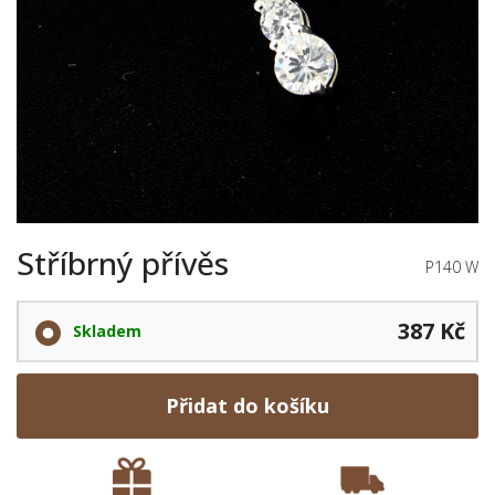
Stříbrný přívěs
P140 W
387 Kč
Skladem
Přidat do košíku