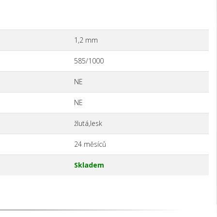
1,2 mm
585/1000
NE
NE
žlutá,lesk
24 měsíců
Skladem