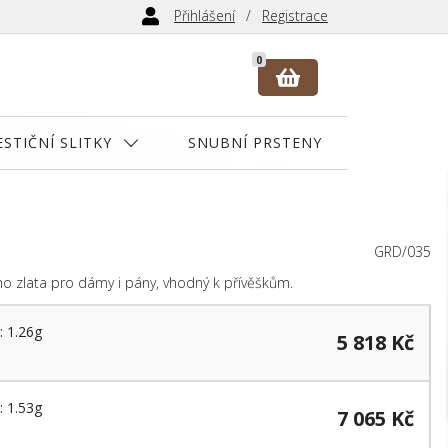
Přihlášení
Registrace
0
ESTIČNÍ SLITKY
SNUBNÍ PRSTENY
GRD/035
ho zlata pro dámy i pány, vhodný k přívěškům.
: 1.26g
5 818 Kč
: 1.53g
7 065 Kč