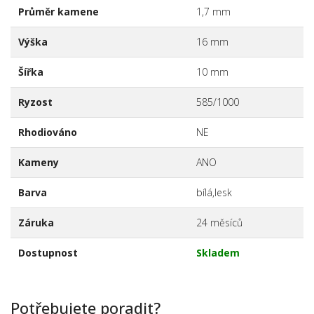
Průměr kamene
1,7 mm
Výška
16 mm
Šířka
10 mm
Ryzost
585/1000
Rhodiováno
NE
Kameny
ANO
Barva
bílá,lesk
Záruka
24 měsíců
Dostupnost
Skladem
Potřebujete poradit?