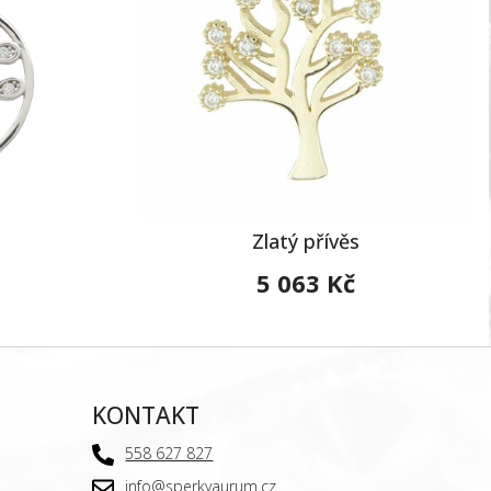
Zlatý přívěs
5 063 Kč
KONTAKT
558 627 827
info@sperkyaurum.cz