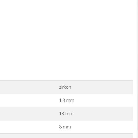
zirkon
1,3 mm
13 mm
8 mm