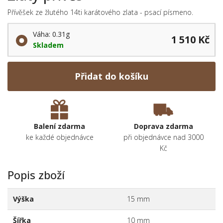
Přívěšek ze žlutého 14ti karátového zlata - psací písmeno.
Váha: 0.31g
1 510 Kč
Skladem
Přidat do košíku
Balení zdarma
Doprava zdarma
ke každé objednávce
při objednávce nad 3000
Kč
Popis zboží
Výška
15 mm
Šířka
10 mm