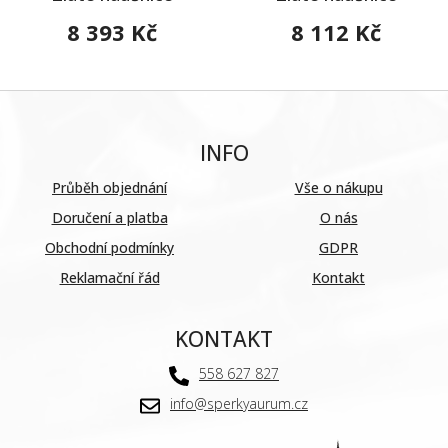
8 393 Kč
8 112 Kč
INFO
Průběh objednání
Vše o nákupu
Doručení a platba
O nás
Obchodní podmínky
GDPR
Reklamační řád
Kontakt
KONTAKT
558 627 827
info@sperkyaurum.cz