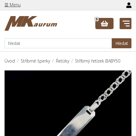
☰ Menu
0
Hledat
Úvod
Stříbrné šperky
Řetízky
Stříbrný řetízek BABY50