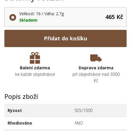
Velikost: 16 / Váha: 2.7g
465 Kč
Skladem
Přidat do košíku
Balení zdarma
Doprava zdarma
ke každé objednávce
při objednávce nad 3000
Kč
Popis zboží
Ryzost
925/1000
Rhodiováno
ANO