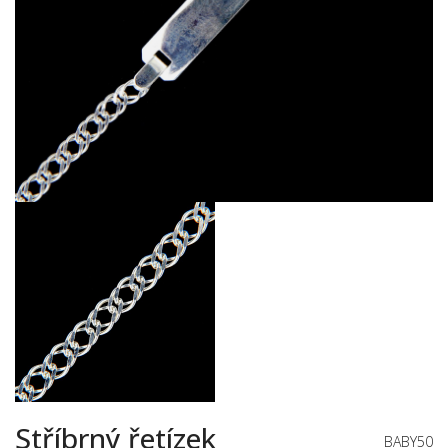
Stříbrný řetízek
BABY50