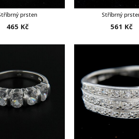
Stříbrný prsten
Stříbrný prste
465 Kč
561 Kč