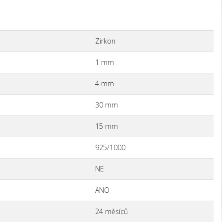
Zirkon
1 mm
4 mm
30 mm
15 mm
925/1000
NE
ANO
24 měsíců