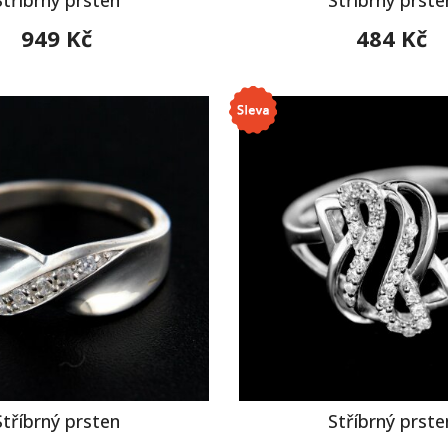
949 Kč
484 Kč
Stříbrný prsten
Stříbrný prste