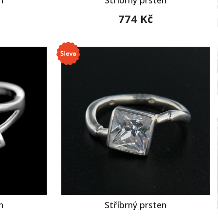
774 Kč
n
Stříbrný prsten