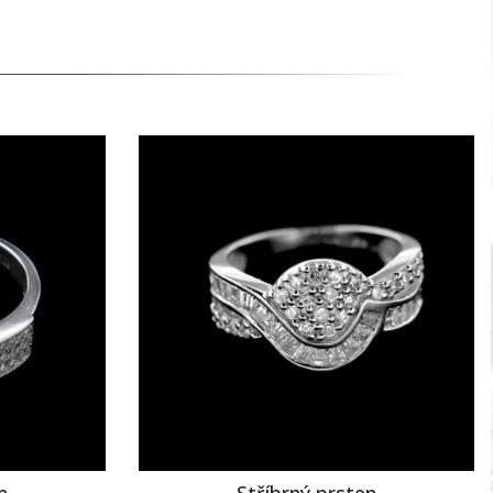
n
Stříbrný prsten