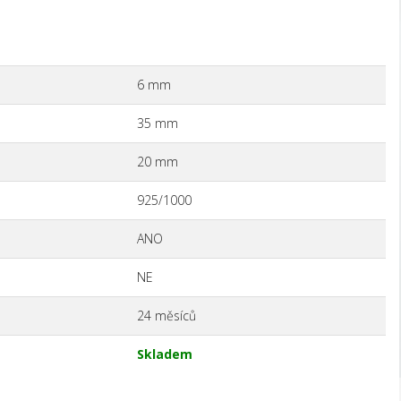
6 mm
35 mm
20 mm
925/1000
ANO
NE
24 měsíců
Skladem