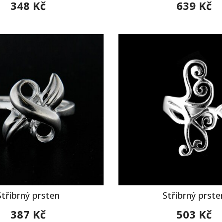
348 Kč
639 Kč
Stříbrný prsten
Stříbrný prste
387 Kč
503 Kč