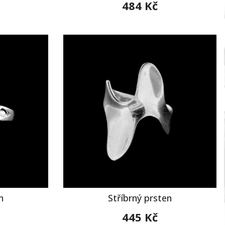
484 Kč
n
Stříbrný prsten
445 Kč