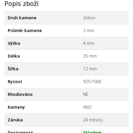
Popis zboží
Druh kamene
Zirkon
Průměr kamene
2 mm
Výška
4 mm
Délka
35 mm
Šířka
12 mm
Ryzost
925/1000
Rhodiováno
NE
Kameny
ANO
Záruka
24 měsíců
Dostupnost
Skladem