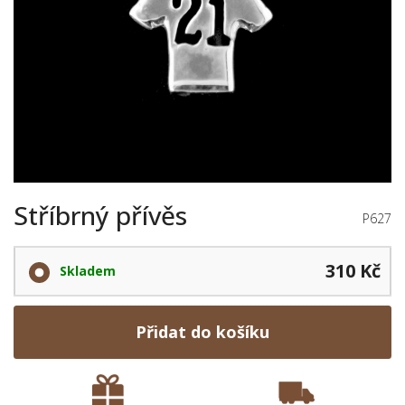
Stříbrný přívěs
P627
310 Kč
Skladem
Přidat do košíku