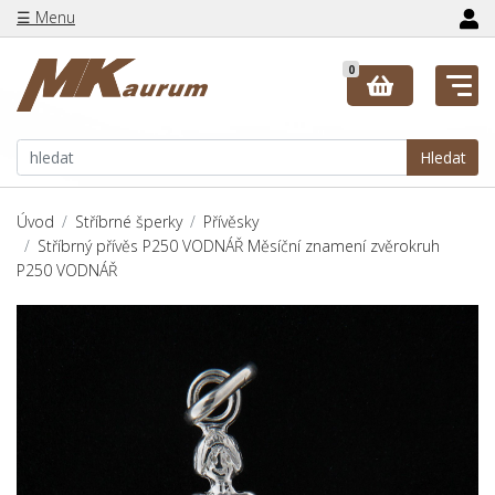
☰ Menu
0
Hledat
Úvod
Stříbrné šperky
Přívěsky
Stříbrný přívěs P250 VODNÁŘ Měsíční znamení zvěrokruh
P250 VODNÁŘ