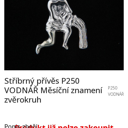
Stříbrný přívěs P250
VODNÁŘ Měsíční znamení
P250
VODNÁŘ
zvěrokruh
Popis zboží
Produkt již nelze zakoupit