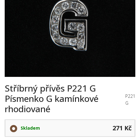
Stříbrný přívěs P221 G
Písmenko G kamínkové
P221
G
rhodiované
271 Kč
Skladem