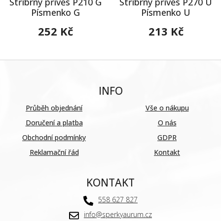
Stříbrný přívěs P210 G
Stříbrný přívěs P270 U
Písmenko G
Písmenko U
252 Kč
213 Kč
INFO
Průběh objednání
Vše o nákupu
Doručení a platba
O nás
Obchodní podmínky
GDPR
Reklamační řád
Kontakt
KONTAKT
558 627 827
info@sperkyaurum.cz