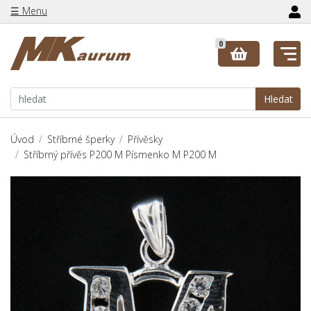
☰ Menu
0
Hledat
Úvod
Stříbrné šperky
Přívěsky
Stříbrný přívěs P200 M Písmenko M P200 M