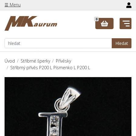
☰ Menu
0
Hledat
Úvod
Stříbrné šperky
Přívěsky
Stříbrný přívěs P200 L Písmenko L P200 L