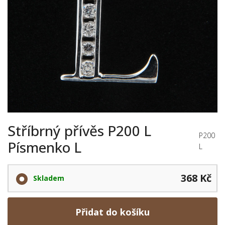
Stříbrný přívěs P200 L
P200
Písmenko L
L
368 Kč
Skladem
Přidat do košíku