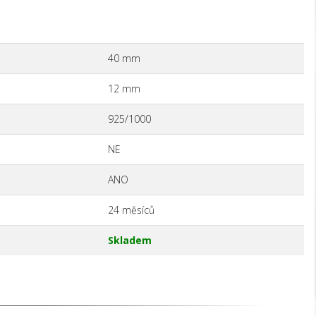
40 mm
12 mm
925/1000
NE
ANO
24 měsíců
Skladem