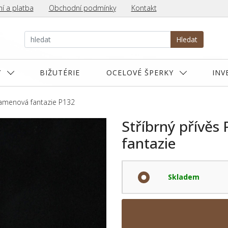
í a platba
Obchodní podmínky
Kontakt
Hledat
Y
BIŽUTÉRIE
OCELOVÉ ŠPERKY
INV
 Kamenová fantazie P132
Stříbrný přívěs
fantazie
Skladem