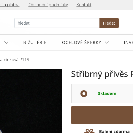
í a platba
Obchodní podmínky
Kontakt
Hledat
Y
BIŽUTÉRIE
OCELOVÉ ŠPERKY
INV
 kamínková P119
Stříbrný přívěs
Skladem
Balení zdarma