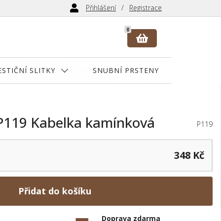
Přihlášení
Registrace
0
ESTIČNÍ SLITKY
SNUBNÍ PRSTENY
 P119 Kabelka kamínková
P119
348 Kč
Přidat do košíku
Doprava zdarma