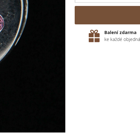
Balení zdarma
ke každé objedn