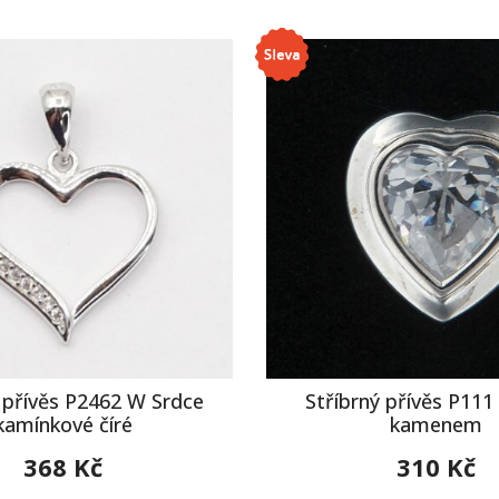
 přívěs P2462 W Srdce
Stříbrný přívěs P111
kamínkové číré
kamenem
368 Kč
310 Kč