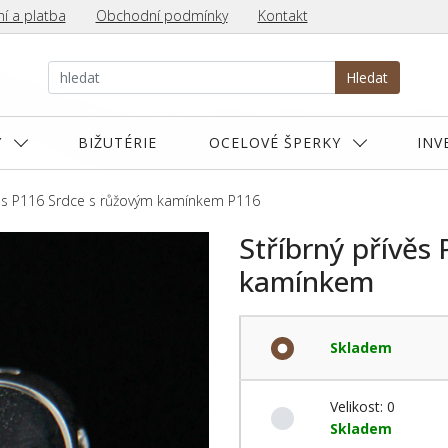
í a platba
Obchodní podmínky
Kontakt
Hledat
Y
BIŽUTÉRIE
OCELOVÉ ŠPERKY
INV
věs P116 Srdce s růžovým kamínkem P116
Stříbrný přívěs
kamínkem
Skladem
Velikost: 0
Skladem