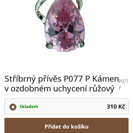
Stříbrný přívěs P077 P Kámen
P077
v ozdobném uchycení růžový
P
310 Kč
Skladem
Přidat do košíku