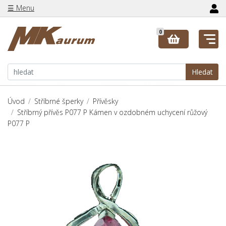
☰ Menu
0
Hledat
Úvod
Stříbrné šperky
Přívěsky
Stříbrný přívěs P077 P Kámen v ozdobném uchycení růžový
P077 P