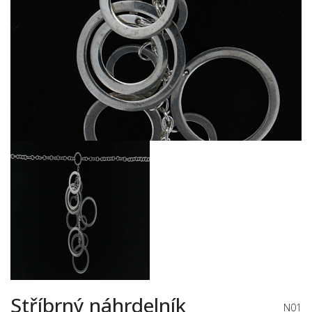
Stříbrný náhrdelník
N01