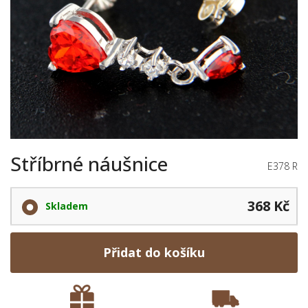
Stříbrné náušnice
E378 R
368 Kč
Skladem
Přidat do košíku