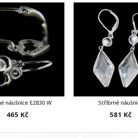
né náušnice E2830 W
Stříbrné náušni
465 Kč
581 Kč