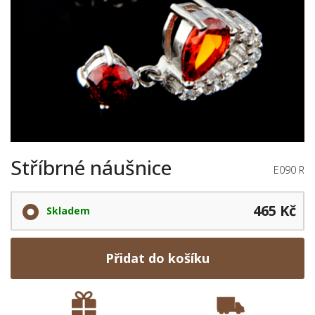
Stříbrné náušnice
E090 R
465 Kč
Skladem
Přidat do košíku