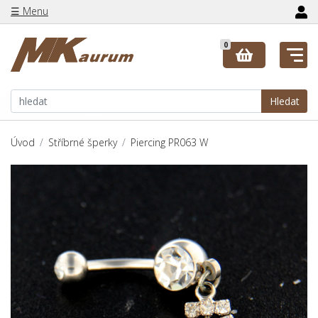
☰ Menu
0
Hledat
Úvod
Stříbrné šperky
Piercing PR063 W